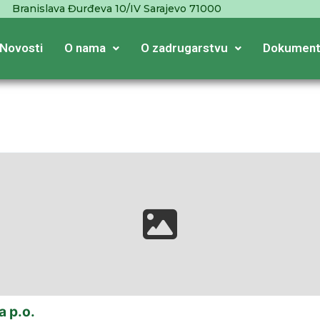
Branislava Đurđeva 10/IV Sarajevo 71000
Novosti
O nama
O zadrugarstvu
Dokument
a p.o.