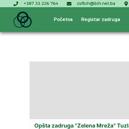
+387 33 226 764
zsfbih@bih.net.ba
Početna
Registar zadruga
Opšta zadruga "Zelena Mreža" Tuzl