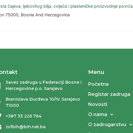
ta čajeva, ljekovitog bilja, cvijeća i plasteničke proizvodnje povrć
anton 75000, Bosnia And Herzegovina
ontakt
Menu
Savez zadruga u Federaciji Bosne i
Početna
Hercegovine p.o. Sarajevo
Registar zadruga
Branislava Đurđeva 10/IV, Sarajevo
Novosti
71000
O nama
+387 33 226 764
O zadrugarstvu
zsfbih@bih.net.ba