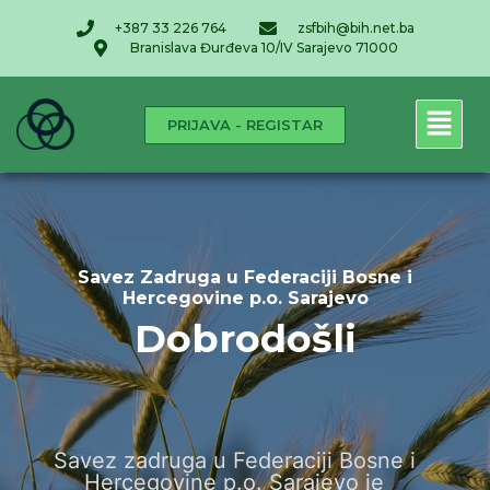
+387 33 226 764
zsfbih@bih.net.ba
Branislava Đurđeva 10/IV Sarajevo 71000
PRIJAVA - REGISTAR
Savez Zadruga u Federaciji Bosne i
Hercegovine p.o. Sarajevo
Dobrodošli
Savez zadruga u Federaciji Bosne i
Hercegovine p.o. Sarajevo je