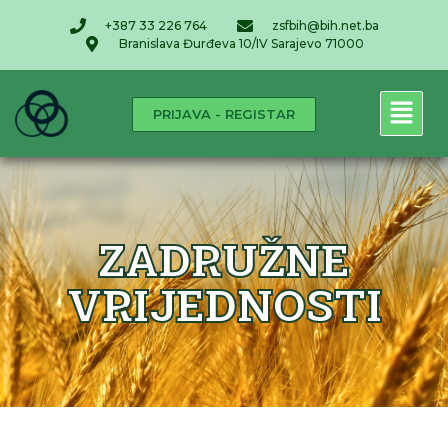
+387 33 226 764
zsfbih@bih.net.ba
Branislava Đurđeva 10/IV Sarajevo 71000
PRIJAVA - REGISTAR
ZADRUŽNE
VRIJEDNOSTI