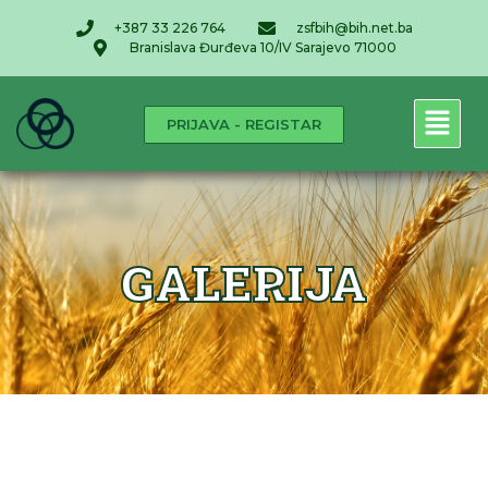
+387 33 226 764
zsfbih@bih.net.ba
Branislava Đurđeva 10/IV Sarajevo 71000
PRIJAVA - REGISTAR
GALERIJA