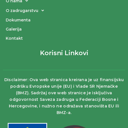
O nama
O zadrugarstvu
Dokumenta
Galerija
Kontakt
Korisni Linkovi
Disclaimer: Ova web stranica kreirana je uz finansijsku
podršku Evropske unije (EU) i Vlade SR Njemačke
(BMZ). Sadržaj ove web stranice je isključiva
odgovornost Saveza zadruga u Federaciji Bosne i
Hercegovine, i nužno ne odražava stanovišta EU ili
BMZ-a.