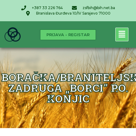
+387 33 226 764
zsfbih@bih.net.ba
Branislava Đurđeva 10/IV Sarajevo 71000
PRIJAVA - REGISTAR
BORAČKA/BRANITELJS
ZADRUGA „BORCI” P.O.
KONJIC