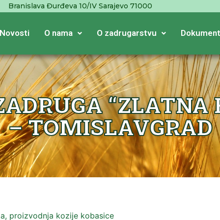
Branislava Đurđeva 10/IV Sarajevo 71000
Novosti
O nama
O zadrugarstvu
Dokument
ADRUGA “ZLATNA FE
– TOMISLAVGRAD
ta, proizvodnja kozije kobasice