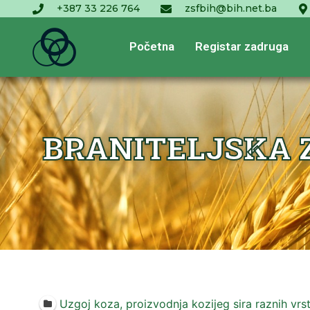
+387 33 226 764
zsfbih@bih.net.ba
Početna
Registar zadruga
BRANITELJSKA Z
Uzgoj koza, proizvodnja kozijeg sira raznih vrs