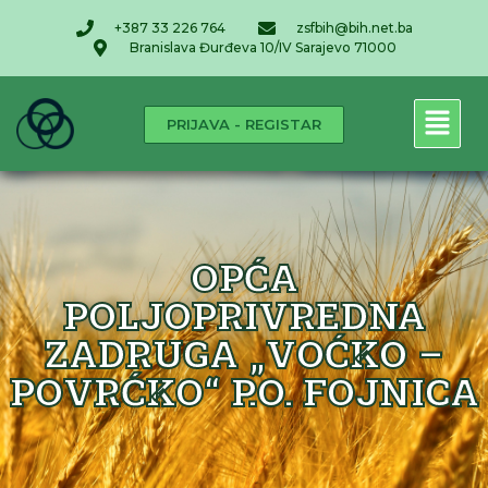
+387 33 226 764
zsfbih@bih.net.ba
Branislava Đurđeva 10/IV Sarajevo 71000
PRIJAVA - REGISTAR
OPĆA
POLJOPRIVREDNA
ZADRUGA „VOĆKO –
POVRĆKO“ P.O. FOJNICA