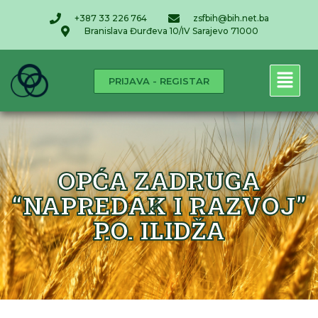
+387 33 226 764
zsfbih@bih.net.ba
Branislava Đurđeva 10/IV Sarajevo 71000
PRIJAVA - REGISTAR
OPĆA ZADRUGA
“NAPREDAK I RAZVOJ”
P.O. ILIDŽA