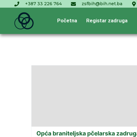
+387 33 226 764
zsfbih@bih.net.ba
Početna
Registar zadruga
Opća braniteljska pčelarska zadrug