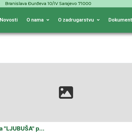
Branislava Đurđeva 10/IV Sarajevo 71000
Novosti
O nama
O zadrugarstvu
Dokument
a "LJUBUŠA" p...