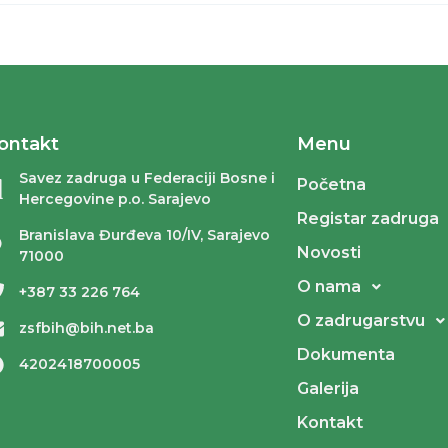
ontakt
Menu
Savez zadruga u Federaciji Bosne i
Početna
Hercegovine p.o. Sarajevo
Registar zadruga
Branislava Đurđeva 10/IV, Sarajevo
Novosti
71000
O nama
+387 33 226 764
O zadrugarstvu
zsfbih@bih.net.ba
Dokumenta
4202418700005
Galerija
Kontakt