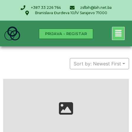
+387 33 226 764
zsfbih@bih.net.ba
Branislava Đurđeva 10/IV Sarajevo 71000
PRIJAVA - REGISTAR
Sort by: Newest First