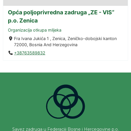
Opća poljoprivredna zadruga „ZE - VIS“
p.o. Zenica
Organizacija otkupa mlijeka
Fra Ivana Jukića 1 , Zenica, Zeničko-dobojski kanton
72000, Bosnia And Herzegovina
+38763589832
Savez zadruga u Federaciji Bosne i Hercegovine p.o.