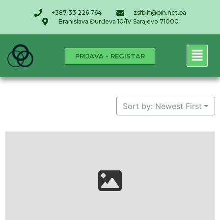
+387 33 226 764
zsfbih@bih.net.ba
Branislava Đurđeva 10/IV Sarajevo 71000
PRIJAVA - REGISTAR
Sort by: Newest First