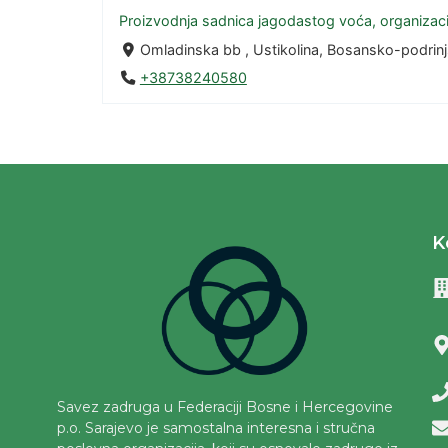
Proizvodnja sadnica jagodastog voća, organizac
Omladinska bb , Ustikolina, Bosansko-podrin
+38738240580
K
Savez zadruga u Federaciji Bosne i Hercegovine
p.o. Sarajevo je samostalna interesna i stručna