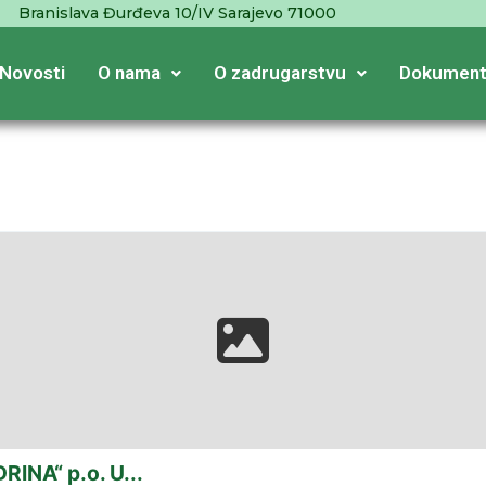
Branislava Đurđeva 10/IV Sarajevo 71000
Novosti
O nama
O zadrugarstvu
Dokument
RINA“ p.o. U...