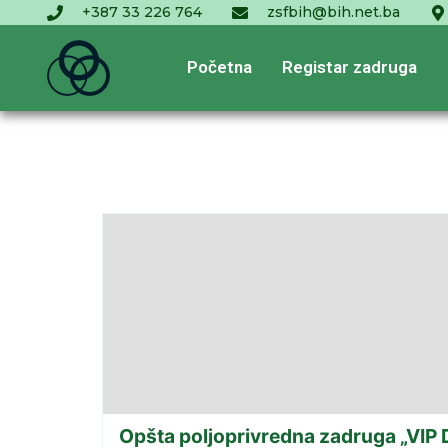
+387 33 226 764
zsfbih@bih.net.ba
Početna
Registar zadruga
Opšta poljoprivredna zadruga „VIP D