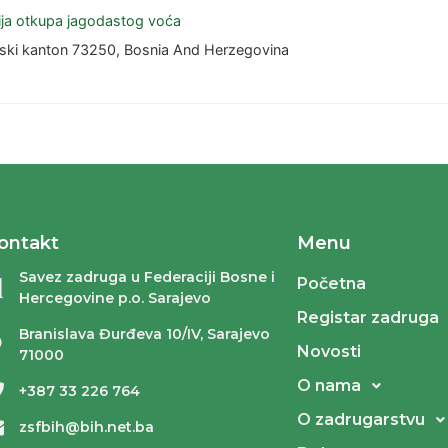
ija otkupa jagodastog voća
jski kanton 73250, Bosnia And Herzegovina
ontakt
Menu
Savez zadruga u Federaciji Bosne i
Početna
Hercegovine p.o. Sarajevo
Registar zadruga
Branislava Đurđeva 10/IV, Sarajevo
Novosti
71000
O nama
+387 33 226 764
O zadrugarstvu
zsfbih@bih.net.ba