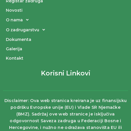
Registar zadruga
Novosti
O nama
O zadrugarstvu
Dokumenta
Galerija
Kontakt
Korisni Linkovi
Disclaimer: Ova web stranica kreirana je uz finansijsku
podršku Evropske unije (EU) i Vlade SR Njemačke
(BMZ). Sadržaj ove web stranice je isključiva
odgovornost Saveza zadruga u Federaciji Bosne i
Hercegovine, i nužno ne odražava stanovišta EU ili