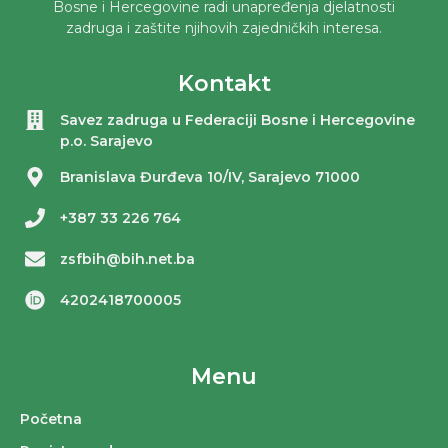
Bosne i Hercegovine radi unapređenja djelatnosti
zadruga i zaštite njihovih zajedničkih interesa.
Kontakt
Savez zadruga u Federaciji Bosne i Hercegovine
p.o. Sarajevo
Branislava Đurđeva 10/IV, Sarajevo 71000
+387 33 226 764
zsfbih@bih.net.ba
4202418700005
Menu
Početna