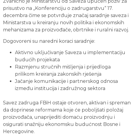
Zvanično je Ministarstvu od Saveza upućen poziv za
prisustvo na „Konferenciju o zadrugarstvu“ 17.
decembra čime se potvrđuje značaj saradnje saveza i
Ministarstva u kreiranju novih politika i ekonomskih
mehanizama za proizvođače, obrtnike i ruralni razvoj.
Dogovoreni su naredni koraci saradnje:
Aktivno uključivanje Saveza u implementaciju
budućih projekata
Razmjenu stručnih mišljenja i prijedloga
prilikom kreiranja zakonskih rješenja
Jačanje komunikacije i partnerskog odnosa
između institucija i zadružnog sektora
Savez zadruga FBiH ostaje otvoren, aktivan i spreman
da doprinese reformama koje će poboljšati položaj
proizvođača, unaprijediti domaću proizvodnju i
osigurati snažniju ekonomsku budućnost Bosne i
Hercegovine.