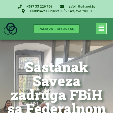
+387 33 226 764
zsfbih@bih.net.ba
Branislava Đurđeva 10/IV Sarajevo 71000
PRIJAVA - REGISTAR
Sastanak
Saveza
zadruga FBiH
sa Federalnom