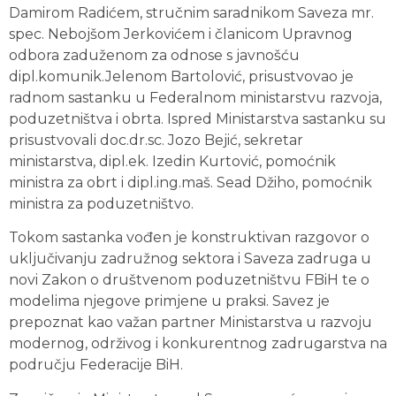
Damirom Radićem, stručnim saradnikom Saveza mr.
spec. Nebojšom Jerkovićem i članicom Upravnog
odbora zaduženom za odnose s javnošću
dipl.komunik.Jelenom Bartolović, prisustvovao je
radnom sastanku u Federalnom ministarstvu razvoja,
poduzetništva i obrta. Ispred Ministarstva sastanku su
prisustvovali doc.dr.sc. Jozo Bejić, sekretar
ministarstva, dipl.ek. Izedin Kurtović, pomoćnik
ministra za obrt i dipl.ing.maš. Sead Džiho, pomoćnik
ministra za poduzetništvo.
Tokom sastanka vođen je konstruktivan razgovor o
uključivanju zadružnog sektora i Saveza zadruga u
novi Zakon o društvenom poduzetništvu FBiH te o
modelima njegove primjene u praksi. Savez je
prepoznat kao važan partner Ministarstva u razvoju
modernog, održivog i konkurentnog zadrugarstva na
području Federacije BiH.