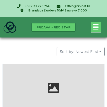
+387 33 226 764
zsfbih@bih.net.ba
Branislava Đurđeva 10/IV Sarajevo 71000
PRIJAVA - REGISTAR
Sort by: Newest First