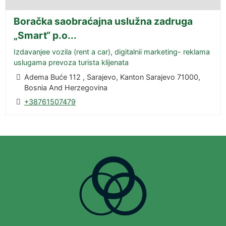
Boračka saobraćajna uslužna zadruga
„Smart“ p.o...
Izdavanjee vozila (rent a car), digitalnii marketing- reklama
uslugama prevoza turista klijenata
Adema Buće 112 , Sarajevo, Kanton Sarajevo 71000,
Bosnia And Herzegovina
+38761507479