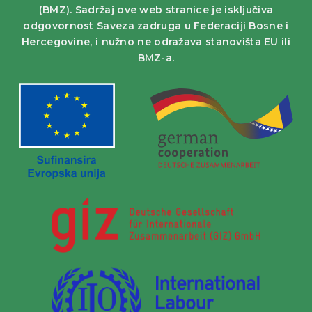
(BMZ). Sadržaj ove web stranice je isključiva
odgovornost Saveza zadruga u Federaciji Bosne i
Hercegovine, i nužno ne odražava stanovišta EU ili
BMZ-a.