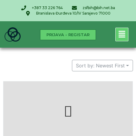
+387 33 226 764
zsfbih@bih.net.ba
Branislava Đurđeva 10/IV Sarajevo 71000
PRIJAVA - REGISTAR
Sort by: Newest First