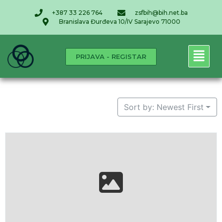
+387 33 226 764
zsfbih@bih.net.ba
Branislava Đurđeva 10/IV Sarajevo 71000
PRIJAVA - REGISTAR
Sort by: Newest First