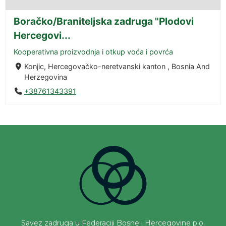
Boračko/Braniteljska zadruga "Plodovi
Hercegovi...
Kooperativna proizvodnja i otkup voća i povrća
Konjic, Hercegovačko-neretvanski kanton , Bosnia And
Herzegovina
+38761343391
Savez zadruga u Federaciji Bosne i Hercegovine p.o.