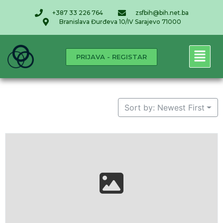
+387 33 226 764
zsfbih@bih.net.ba
Branislava Đurđeva 10/IV Sarajevo 71000
PRIJAVA - REGISTAR
Sort by: Newest First