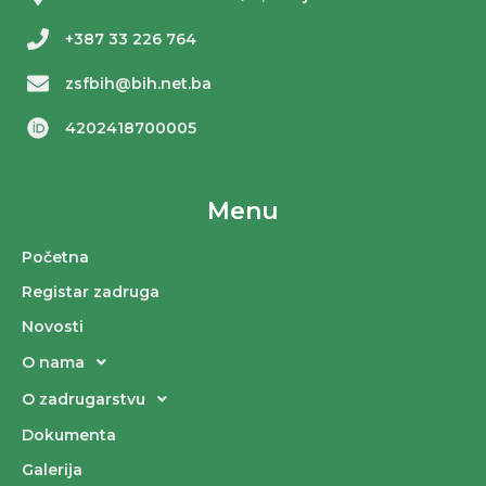
+387 33 226 764
zsfbih@bih.net.ba
4202418700005
Menu
Početna
Registar zadruga
Novosti
O nama
O zadrugarstvu
Dokumenta
Galerija