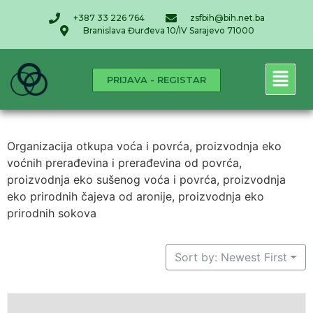
+387 33 226 764
zsfbih@bih.net.ba
Branislava Đurđeva 10/IV Sarajevo 71000
PRIJAVA - REGISTAR
Organizacija otkupa voća i povrća, proizvodnja eko
voćnih prerađevina i prerađevina od povrća,
proizvodnja eko sušenog voća i povrća, proizvodnja
eko prirodnih čajeva od aronije, proizvodnja eko
prirodnih sokova
Sort by: Newest First