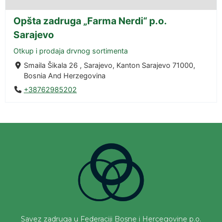
Opšta zadruga „Farma Nerdi“ p.o.
Sarajevo
Otkup i prodaja drvnog sortimenta
Smaila Šikala 26 , Sarajevo, Kanton Sarajevo 71000,
Bosnia And Herzegovina
+38762985202
Savez zadruga u Federaciji Bosne i Hercegovine p.o.