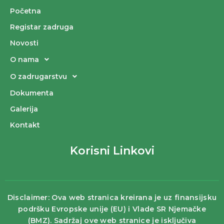
Početna
Registar zadruga
Novosti
O nama
O zadrugarstvu
Dokumenta
Galerija
Kontakt
Korisni Linkovi
Disclaimer: Ova web stranica kreirana je uz finansijsku
podršku Evropske unije (EU) i Vlade SR Njemačke
(BMZ). Sadržaj ove web stranice je isključiva