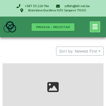
+387 33 226 764
zsfbih@bih.net.ba
Branislava Đurđeva 10/IV Sarajevo 71000
PRIJAVA - REGISTAR
Sort by: Newest First