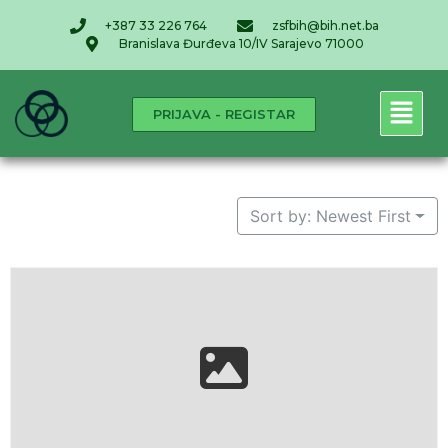
+387 33 226 764
zsfbih@bih.net.ba
Branislava Đurđeva 10/IV Sarajevo 71000
PRIJAVA - REGISTAR
Sort by: Newest First