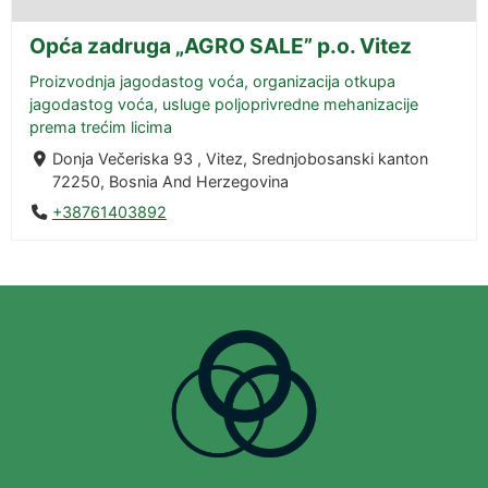
Opća zadruga „AGRO SALE” p.o. Vitez
Proizvodnja jagodastog voća, organizacija otkupa
jagodastog voća, usluge poljoprivredne mehanizacije
prema trećim licima
Donja Večeriska 93 , Vitez, Srednjobosanski kanton
72250, Bosnia And Herzegovina
+38761403892