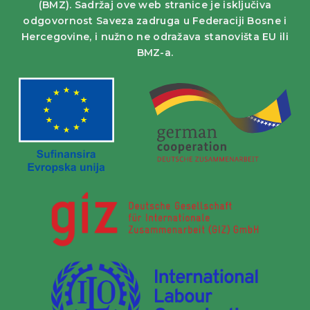
(BMZ). Sadržaj ove web stranice je isključiva
odgovornost Saveza zadruga u Federaciji Bosne i
Hercegovine, i nužno ne odražava stanovišta EU ili
BMZ-a.