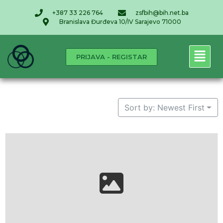
+387 33 226 764
zsfbih@bih.net.ba
Branislava Đurđeva 10/IV Sarajevo 71000
PRIJAVA - REGISTAR
Sort by: Newest First