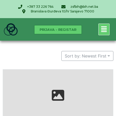
+387 33 226 764
zsfbih@bih.net.ba
Branislava Đurđeva 10/IV Sarajevo 71000
PRIJAVA - REGISTAR
Sort by: Newest First