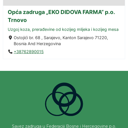
Opća zadruga „EKO DIDOVA FARMA” p.o.
Trnovo
Uzgoj koza, prerađevine od kozijeg mlijeka i kozijeg mesa
Ostojići br. 68 , Sarajevo, Kanton Sarajevo 71220,
Bosnia And Herzegovina
+38762890015
Savez zadruga u Federaciji Bosne i Hercegovine p.o.