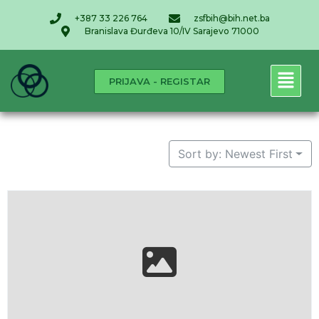
+387 33 226 764
zsfbih@bih.net.ba
Branislava Đurđeva 10/IV Sarajevo 71000
PRIJAVA - REGISTAR
Sort by: Newest First