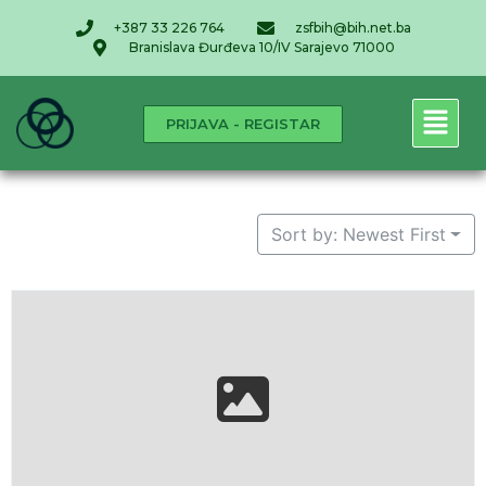
+387 33 226 764
zsfbih@bih.net.ba
Branislava Đurđeva 10/IV Sarajevo 71000
PRIJAVA - REGISTAR
Sort by: Newest First