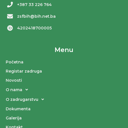
+387 33 226 764
zsfbih@bih.net.ba
4202418700005
Menu
Početna
Registar zadruga
Novosti
O nama
O zadrugarstvu
Dokumenta
Galerija
Kontakt