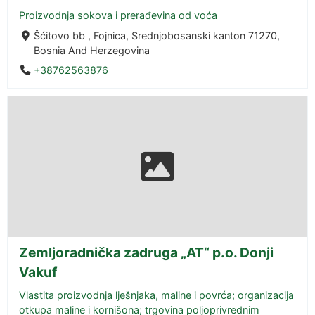
Proizvodnja sokova i prerađevina od voća
Šćitovo bb , Fojnica, Srednjobosanski kanton 71270,
Bosnia And Herzegovina
+38762563876
Zemljoradnička zadruga „AT“ p.o. Donji
Vakuf
Vlastita proizvodnja lješnjaka, maline i povrća; organizacija
otkupa maline i kornišona; trgovina poljoprivrednim